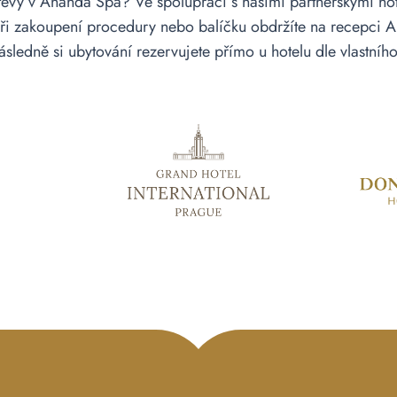
těvy v Ananda Spa? Ve spolupráci s našimi partnerskými ho
Při zakoupení procedury nebo balíčku obdržíte na recepci A
ásledně si ubytování rezervujete přímo u hotelu dle vlastníh