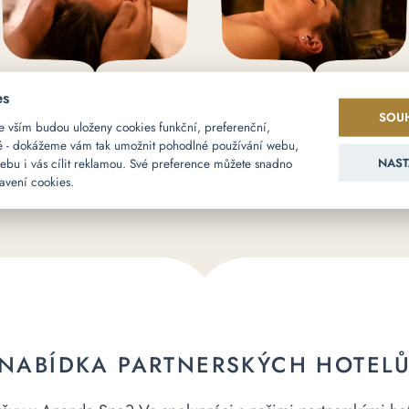
es
ÚLEVA OD BOLESTI
ANTI-STRESS
SOUH
e vším budou uloženy cookies funkční, preferenční,
vé - dokážeme vám tak umožnit pohodlné používání webu,
ebu i vás cílit reklamou. Své preference můžete snadno
NAST
VÍCE ZDE
VÍCE ZDE
tavení cookies.
NABÍDKA PARTNERSKÝCH HOTEL