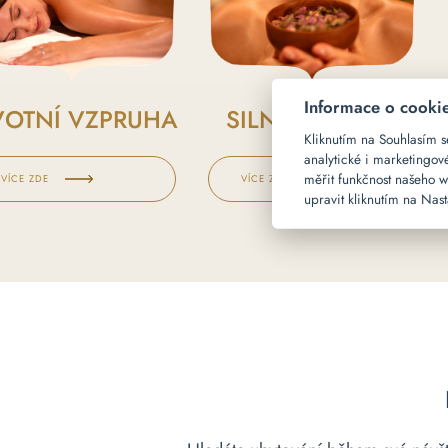
Informace o cooki
VOTNÍ VZPRUHA
SILNÁ IMUNITA
Kliknutím na Souhlasím s
analytické i marketingo
měřit funkčnost našeho w
VÍCE ZDE
VÍCE ZDE
upravit kliknutím na Nas