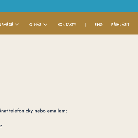
URVÉDĚ
O NÁS
KONTAKTY
|
ENG
PŘIHLÁSIT
nat telefonicky nebo emailem:
z